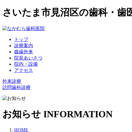
さいたま市見沼区の歯科・歯
トップ
診療案内
義歯外来
院長あいさつ
院内・設備
アクセス
外来診療
訪問歯科診療
お知らせ
INFORMATION
HOME